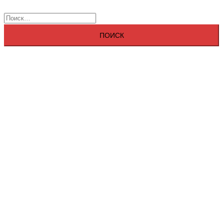
Toggle
menu
Найти: