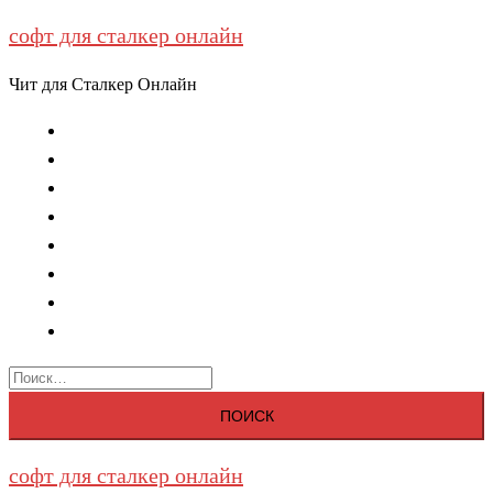
софт для сталкер онлайн
Перейти
к
Чит для Сталкер Онлайн
содержимому
Главная
Описание
Функции
Запуск
Купить
Новости
FAQ
Контакты
Найти:
софт для сталкер онлайн