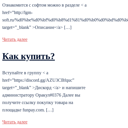
Ознакомится с софтом можно в разделе < a
href=”http://lgm-
soft.ru/%d0%be%d0%bf%d0%b8%d1%81%d0%b0%d0%bd%d0%b
target=”_blank” >Описание</a> […]
Читать далее
Как купить?
Вступайте в группу < a
href=”https://discord.gg/AZU3CBfquc”
target=”_blank” >Дискорд </a> и напишите
администратору Оракул#0376 Далее вы
получите ссылку покупку товара на
площадке funpay.com. […]
Читать далее