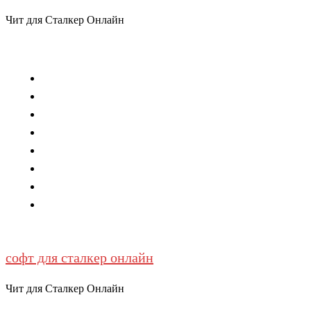
Чит для Сталкер Онлайн
Закрыть
меню
Главная
Описание
Функции
Запуск
Купить
Новости
FAQ
Контакты
софт для сталкер онлайн
Чит для Сталкер Онлайн