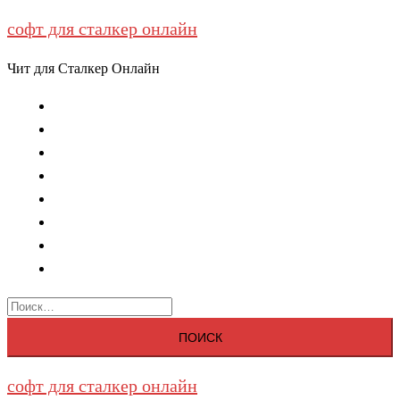
софт для сталкер онлайн
Перейти
к
Чит для Сталкер Онлайн
содержимому
Главная
Описание
Функции
Запуск
Купить
Новости
FAQ
Контакты
Найти:
софт для сталкер онлайн